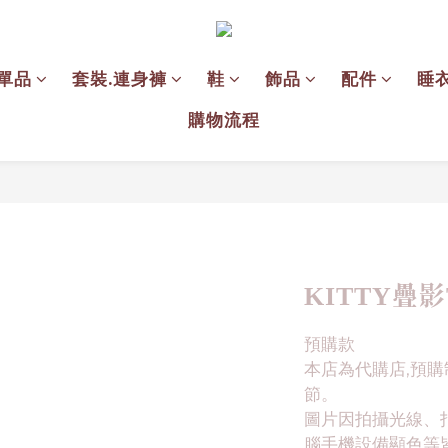
單品
套裝.連身褲
鞋
飾品
配件
睡
購物流程
KITTY疊影
預購款
本店為代購店,預購
節。
圖片因拍攝光線、
腦手機設備顯色等