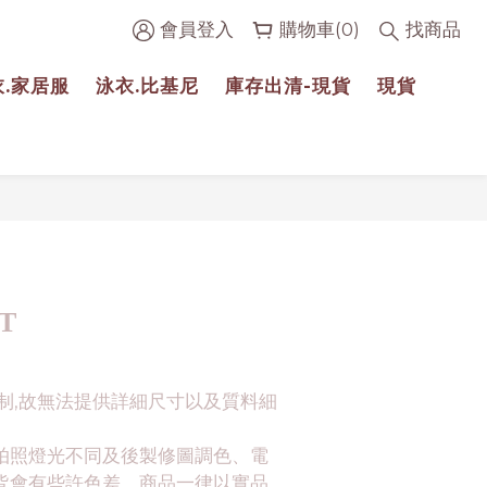
會員登入
購物車(0)
找商品
衣.家居服
泳衣.比基尼
庫存出清-現貨
現貨
立即購買
T
制,故無法提供詳細尺寸以及質料細
拍照燈光不同及後製修圖調色、電
皆會有些許色差。商品一律以實品