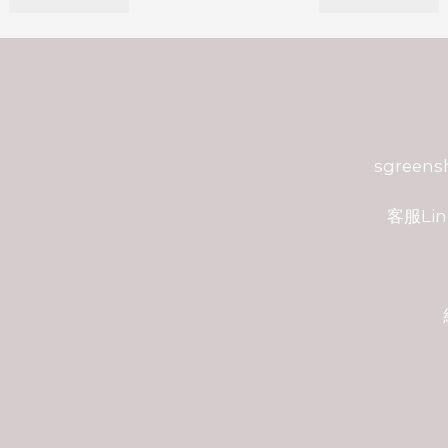
sgreen
客服Lin