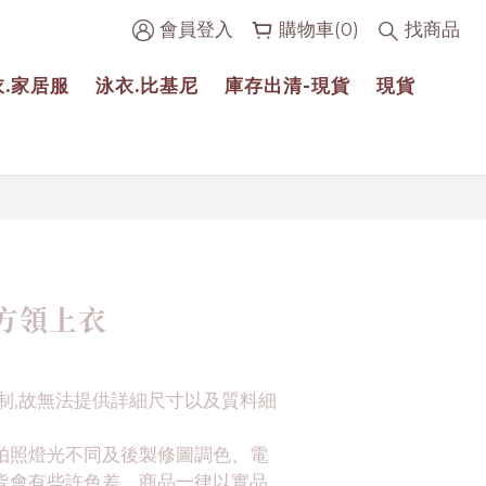
會員登入
購物車(0)
找商品
衣.家居服
泳衣.比基尼
庫存出清-現貨
現貨
立即購買
方領上衣
制,故無法提供詳細尺寸以及質料細
拍照燈光不同及後製修圖調色、電
皆會有些許色差。商品一律以實品