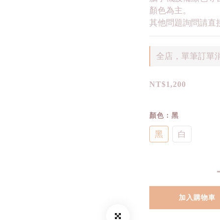
顏色為主。
其他問題詢問請直接
全店，單筆訂單消
NT$1,200
顏色
: 黑
黑
白
加入購物車