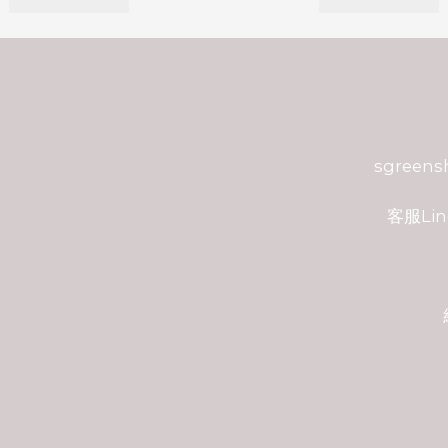
sgreen
客服Lin