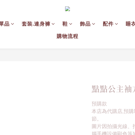
單品
套裝.連身褲
鞋
飾品
配件
睡
購物流程
點點公主袖
預購款
本店為代購店,預購
節。
圖片因拍攝光線、
腦手機設備顯色等