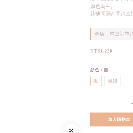
顏色為主。
其他問題詢問請直接
全店，單筆訂單消
NT$1,230
顏色
: 咖
咖
墨綠
加入購物車