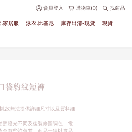
會員登入
購物車(0)
找商品
衣.家居服
泳衣.比基尼
庫存出清-現貨
現貨
立即購買
口袋豹紋短褲
制,故無法提供詳細尺寸以及質料細
拍照燈光不同及後製修圖調色、電
皆會有些許色差。商品一律以實品