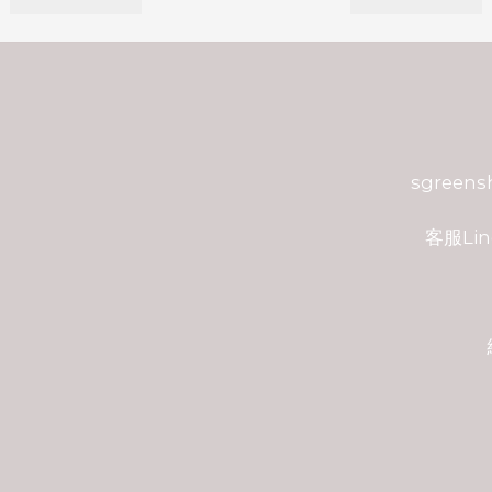
sgreen
客服Lin