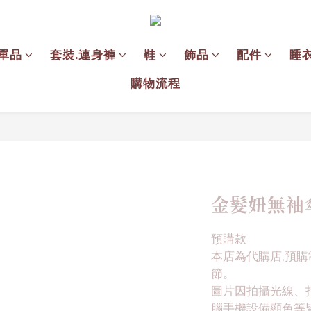
單品
套裝.連身褲
鞋
飾品
配件
睡
購物流程
金髮妞無袖
預購款
本店為代購店,預購
節。
圖片因拍攝光線、
腦手機設備顯色等