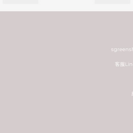
sgreen
客服Lin