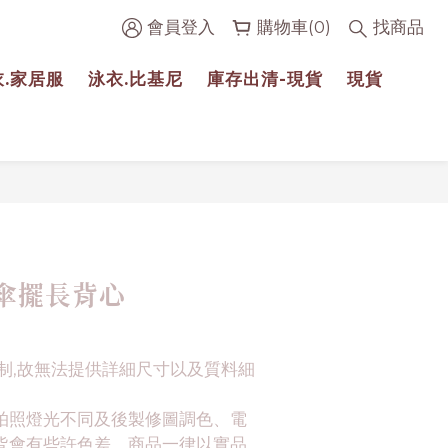
會員登入
購物車(0)
找商品
衣.家居服
泳衣.比基尼
庫存出清-現貨
現貨
立即購買
傘擺長背心
制,故無法提供詳細尺寸以及質料細
拍照燈光不同及後製修圖調色、電
皆會有些許色差。商品一律以實品