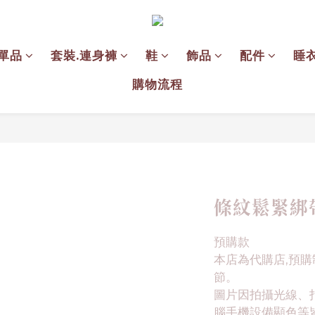
單品
套裝.連身褲
鞋
飾品
配件
睡
購物流程
條紋鬆緊綁
預購款
本店為代購店,預購
節。
圖片因拍攝光線、
腦手機設備顯色等