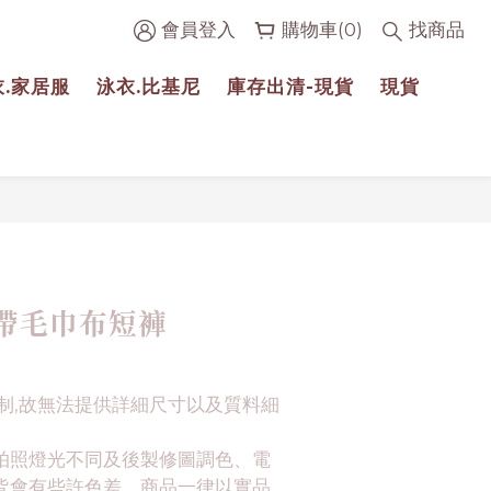
會員登入
購物車(0)
找商品
衣.家居服
泳衣.比基尼
庫存出清-現貨
現貨
立即購買
帶毛巾布短褲
制,故無法提供詳細尺寸以及質料細
拍照燈光不同及後製修圖調色、電
皆會有些許色差。商品一律以實品