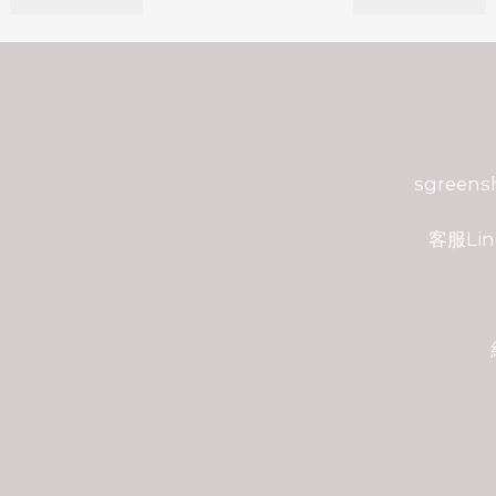
sgreen
客服Lin