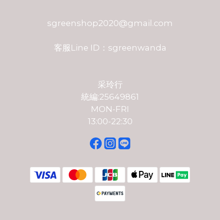
sgreenshop2020@gmail.com
客服Line ID：sgreenwanda
采玲行
統編:25649861
MON-FRI
13:00-22:30