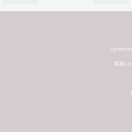
sgreen
客服Lin