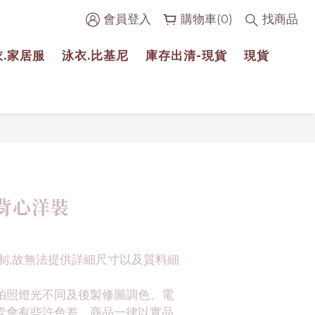
會員登入
購物車(0)
找商品
衣.家居服
泳衣.比基尼
庫存出清-現貨
現貨
立即購買
背心洋裝
制,故無法提供詳細尺寸以及質料細
拍照燈光不同及後製修圖調色、電
皆會有些許色差。商品一律以實品