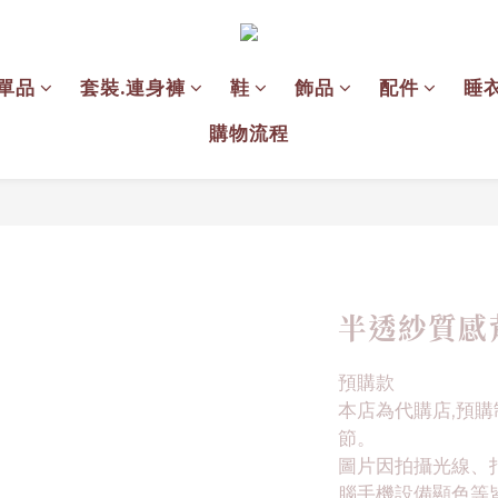
單品
套裝.連身褲
鞋
飾品
配件
睡
購物流程
半透紗質感
預購款
本店為代購店,預購
節。
圖片因拍攝光線、
腦手機設備顯色等