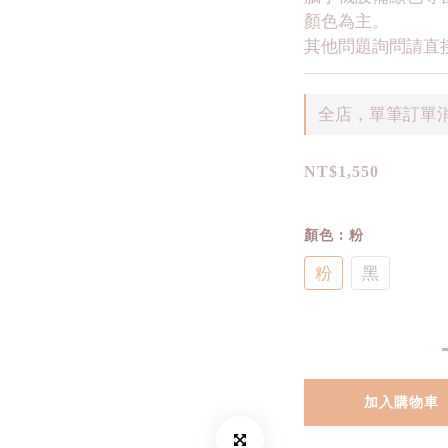
顏色為主。
其他問題詢問請直接
全店，單筆訂單消
NT$1,550
顏色
: 粉
粉
黑
加入購物車